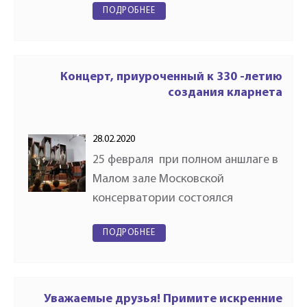
ПОДРОБНЕЕ
музыки имени А.Г. Лукшина "Пусть
громче музыка звучит!",
посвященный 75-летней
годовщине…
Концерт, приуроченный к 330 -летию
создания кларнета
28.02.2020
25 февраля при полном аншлаге в
Малом зале Московской
консерватории состоялся
замечательный концерт,
ПОДРОБНЕЕ
приуроченный к 330 -летию
создания кларнета. Огромное
спасибо за организацию этого
праздника кларнета…
Уважаемые друзья! Примите искренние