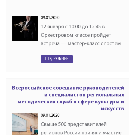
09.01.2020
12 января с 10:00 до 12:45 в
Оркестровом классе пройдет
встреча — мастер-класс с гостем
Конкурса-фестиваля, одним из
ПОДРОБНЕЕ
лучших современных трубачей
мира, Йенсом Линдеманном.
Линдеманн (Jens Lindemann; род.
…
Всероссийское совещание руководителей
и специалистов региональных
методических служб в сфере культуры и
искусств
09.01.2020
Свыше 500 представителей
регионов России приняли участие