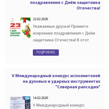
поздравления с Днём защитника
Отечества!
22.02.2020
Уважаемые друзья! Примите
искренние поздравления с Днём
защитника Отечества! В этот
день хочется поздравить всех,
ПОДРОБНЕЕ
кто имеет или имел отношение к
защите нашей Родины и пожелать
им крепкого здоровья,
уверенности…
V Международный конкурс исполнителей
на духовых и ударных инструментах
"Северная рапсодия"
14.02.2020
V Международный конкурс