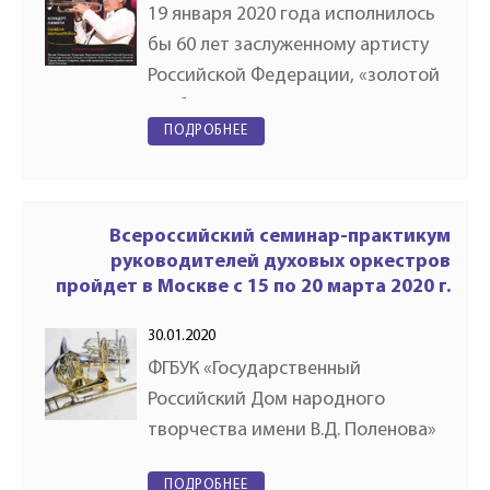
19 января 2020 года исполнилось
бы 60 лет заслуженному артисту
Российской Федерации, «золотой
трубе России» Семену
ПОДРОБНЕЕ
Мильштейну. Яркий и
самобытный музыкант, он
одинаково блестяще проявил
свой талант в классической,…
Всероссийский семинар-практикум
руководителей духовых оркестров
пройдет в Москве с 15 по 20 марта 2020 г.
30.01.2020
ФГБУК «Государственный
Российский Дом народного
творчества имени В.Д. Поленова»
при участии Ассоциации духовых
ПОДРОБНЕЕ