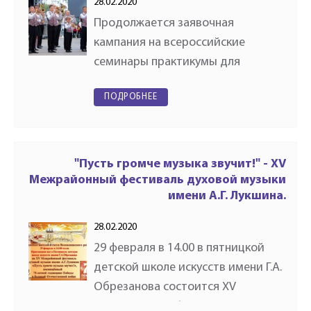
28.02.2020
Продолжается заявочная
кампания на всероссийские
семинары практикумы для
руководителей оркестров и
ПОДРОБНЕЕ
инструментальных ансамблей,
которые пройдут этой весной в
Москве. ***15 - 20
мартаВсероссийский семинар-
"Пусть громче музыка звучит!" - XV
практикум…
Межрайонный фестиваль духовой музыки
имени А.Г. Лукшина.
28.02.2020
29 февраля в 14.00 в пятницкой
детской школе искусств имени Г.А.
Обрезанова состоится XV
Межрайонный фестиваль духовой