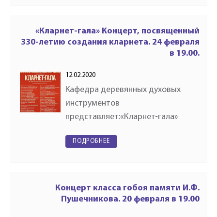
дирижером, композитором,
почетным профессором
Королевской…
«Кларнет-гала» Концерт, посвященный
330-летию создания кларнета. 24 февраля
в 19.00.
12.02.2020
Кафедра деревянных духовых
инструментов
представляет:«Кларнет-гала»
Концерт, посвященный 330-летию
ПОДРОБНЕЕ
создания кларнета. Малый зал
Московской государственной
консерватории имени П.И.
Чайковского. Подробности…
Концерт класса гобоя памяти И.Ф.
Пушечникова. 20 февраля в 19.00