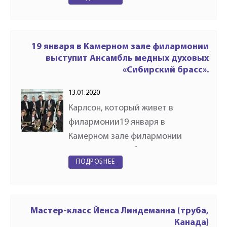
оркестров и исполнителей на
духовых и ударных инструментах
«Духовое общество» имени
Валерия…
19 января в Камерном зале филармонии
выступит Ансамбль медных духовых
«Сибирский брасс».
13.01.2020
Карлсон, который живет в
филармонии19 января в
Камерном зале филармонии
выступит Ансамбль медных
ПОДРОБНЕЕ
духовых «Сибирский брасс»В
первом отделении выступят
учащиеся музыкальных школ
города, во втором отделении…
Мастер-класс Йенса Линдеманна (труба,
Канада)