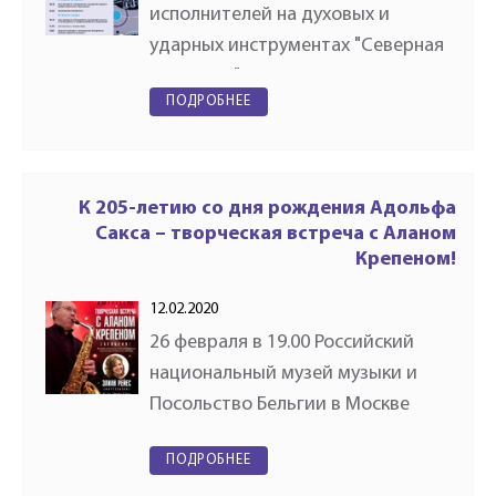
исполнителей на духовых и
ударных инструментах "Северная
рапсодия" пройдет с 19 по 22
ПОДРОБНЕЕ
апреля 2020 года в Череповецком
областном училище искусств и
художественных ремёсел им. В.В.
…
К 205-летию со дня рождения Адольфа
Сакса – творческая встреча с Аланом
Крепеном!
12.02.2020
26 февраля в 19.00 Российский
национальный музей музыки и
Посольство Бельгии в Москве
проведут творческую встречу с
ПОДРОБНЕЕ
музыкантом с мировым именем,