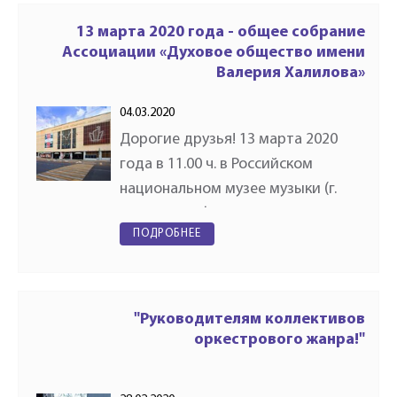
Библиотека им. Ленина,
Охотный…
13 марта 2020 года - общее собрание
Ассоциации «Духовое общество имени
Валерия Халилова»
04.03.2020
Дорогие друзья! 13 марта 2020
года в 11.00 ч. в Российском
национальном музее музыки (г.
Москва, ул. Фадеева, д.4, м.
ПОДРОБНЕЕ
Маяковская) состоится Общее
собрание Ассоциации «Духовое
общество имени Валерия
Халилова». К…
"Руководителям коллективов
оркестрового жанра!"