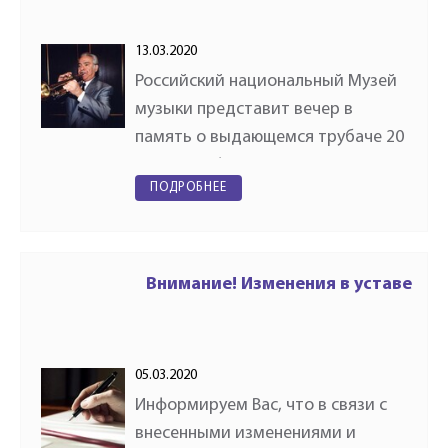
13.03.2020
Российский национальный Музей
музыки представит вечер в
память о выдающемся трубаче 20
века Тимофее Докшицере.
ПОДРОБНЕЕ
Меропиятие состоится 22 марта в
рамках цикла концертов
«Духовой дивертисмент». В
программе…
Внимание! Изменения в уставе
05.03.2020
Информируем Вас, что в связи с
внесенными изменениями и