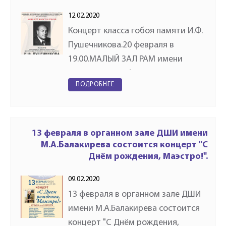
12.02.2020
Концерт класса гобоя памяти И.Ф.
Пушечникова.20 февраля в
19.00.МАЛЫЙ ЗАЛ РАМ имени
ГНЕСИНЫХТелефон:+7 495 690 24
ПОДРОБНЕЕ
22Адрес: Поварская улица, дом
30/36, 4 этаж, аудитория №73
Подробнее по ссылке:
https://gnesinhall.ddns.net/archives/even
13 февраля в органном зале ДШИ имени
концерт-класса-гобоя-памяти-и-
М.А.Балакирева состоится концерт "С
Днём рождения, Маэстро!".
ф-пушечн/
09.02.2020
13 февраля в органном зале ДШИ
имени М.А.Балакирева состоится
концерт "С Днём рождения,