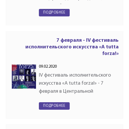
Маэстро!". Ученики и выпускники
ПОДРОБНЕЕ
Ивана Мозговенко поздравят
Мастера с Днём рождения. На
сцене прозвучит музыка…
7 февраля - IV фестиваль
исполнительского искусства «A tutta
forza!»
09.02.2020
IV фестиваль исполнительского
искусства «A tutta forza!» - 7
февраля в Центральной
Музыкальной Школе при
ПОДРОБНЕЕ
Московской государственной
консерватории имени П. И.
Чайковского. 7 февраля в