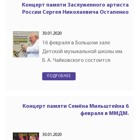
Центральной Музыкальной…
Концерт памяти Заслуженного артиста
России Сергея Николаевича Остапенко
30.01.2020
16 февраля в Большом зале
Детской музыкальной школы им.
Б. А. Чайковского состоится
концерт памяти Заслуженного
ПОДРОБНЕЕ
артиста России Сергея
Николаевича Остапенко. Сергей
Николаевич на протяжении
многих лет…
Концерт памяти Семёна Мильштейна 6
февраля в ММДМ.
30.01.2020