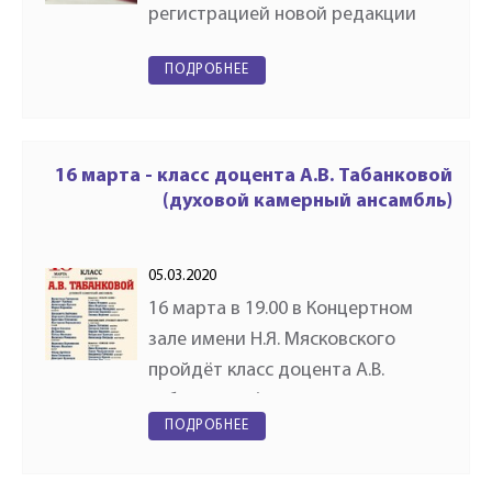
регистрацией новой редакции
Устава Ассоциации духовых
ПОДРОБНЕЕ
оркестров и исполнителей на
духовых и ударных инструментах
«Духовое общество имени
Валерия…
16 марта - класс доцента А.В. Табанковой
(духовой камерный ансамбль)
05.03.2020
16 марта в 19.00 в Концертном
зале имени Н.Я. Мясковского
пройдёт класс доцента А.В.
Табанковой (духовой камерный
ПОДРОБНЕЕ
ансамбль).Адрес: ул Большая
Никитская 13/6 (станции метро: