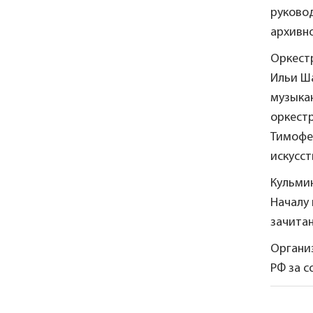
руково
архивно
Оркестр
Ильи Ш
музыка
оркест
Тимофе
искусст
Кульмин
Началу
зачита
Органи
РФ за с