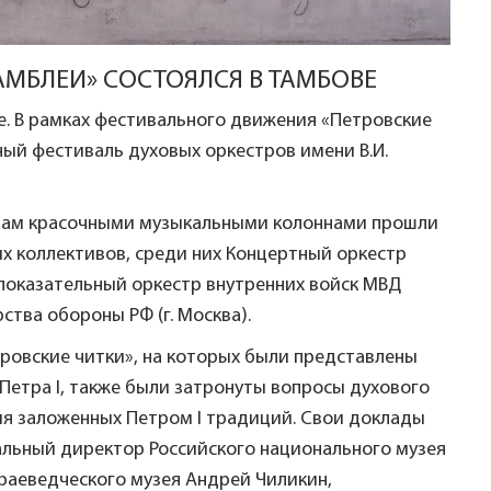
МБЛЕИ» СОСТОЯЛСЯ В ТАМБОВЕ
е. В рамках фестивального движения «Петровские
й фестиваль духовых оркестров имени В.И.
лицам красочными музыкальными колоннами прошли
ых коллективов, среди них Концертный оркестр
оказательный оркестр внутренних войск МВД
тва обороны РФ (г. Москва).
ровские читки», на которых были представлены
етра I, также были затронуты вопросы духового
ия заложенных Петром I традиций. Свои доклады
альный директор Российского национального музея
раеведческого музея Андрей Чиликин,