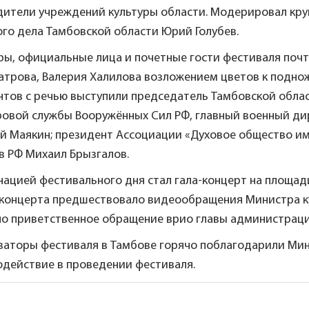
дители учреждений культуры области. Модерировал круг
го дела Тамбовской области Юрий Голубев.
ы, официальные лица и почетные гости фестиваля почт
атрова, Валерия Халилова возложением цветов к подн
нтов с речью выступили председатель Тамбовской облас
ровой службы Вооружённых Сил РФ, главный военный ди
й Маякин; президент Ассоциации «Духовое общество им
в РФ Михаил Брызгалов.
ацией фестивального дня стал гала-концерт на площади
 концерта предшествовало видеообращения Министра к
но приветственное обращение врио главы администраци
заторы фестиваля в Тамбове горячо поблагодарили Ми
одействие в проведении фестиваля.