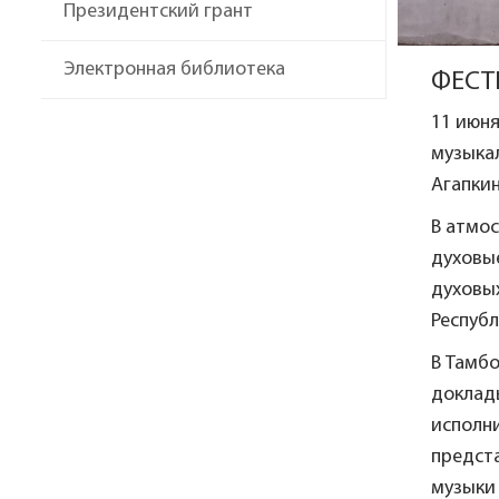
Президентский грант
Электронная библиотека
ФЕСТ
11 июня
музыка
Агапкин
В атмо
духовые
духовы
Республ
В Тамб
доклад
исполни
предст
музыки