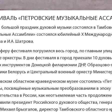
ИВАЛЬ «ПЕТРОВСКИЕ МУЗЫКАЛЬНЫЕ АССА
 большой праздник духовой музыки состоялся в Тамбов
льные Ассамблеи» состоялся юбилейный X Международны
а и И.А. Шатрова.
сферу фестиваля погрузился весь город, по главным у
 оркестры. В дни фестиваля в город приехали 10 духов
х инструментов Донецкой филармонии ДНР, Образцово-п
ики Белорусь и Центральный военный оркестр Министерс
овском областном краеведческом музее состоялись «Пет
ы, посвящённые музыкальным преобразованиям в эпоху П
тельства в России, как неотъемлемая часть продолжен
авили президент Российского духового общества, генер
 Михаил Брызгалов, директор Тамбовского областного к