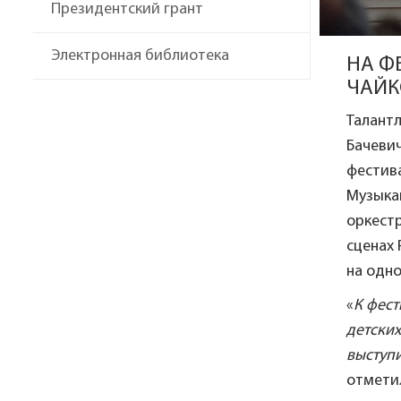
Президентский грант
Электронная библиотека
НА Ф
ЧАЙК
Талант
Бачевич
фестива
Музыка
оркестр
сценах 
на одн
«
К фест
детских
выступ
отмети