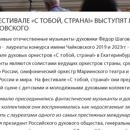
ЕСТИВАЛЕ «С ТОБОЙ, СТРАНА!» ВЫСТУПЯ
ОВСКОГО
ливые отечественные музыканты-духовики Фёдор Шагов,
 - лауреаты конкурса имени Чайковского 2019 и 2023гг
ле духовых оркестров «С тобой, страна!» в Екатеринбурге
нты являются солистами ведущих оркестров страны, с
 России, симфонический оркестр Мариинского театра и 
России и мира. На фестивале «С тобой, страна!» они пр
ой сцене с детскими и молодёжными духовыми коллекти
ивалю присоединились фантастические музыканты и доб
 коллективов они воспринимались как недосягаемые звё
ить с лауреатами одного из самых престижных междунар
л президент Российского духового общества, генеральн