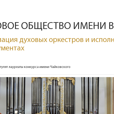
ОВОЕ ОБЩЕСТВО ИМЕНИ 
ация духовых оркестров и исполн
ументах
ыступят лауреаты конкурса имени Чайковского