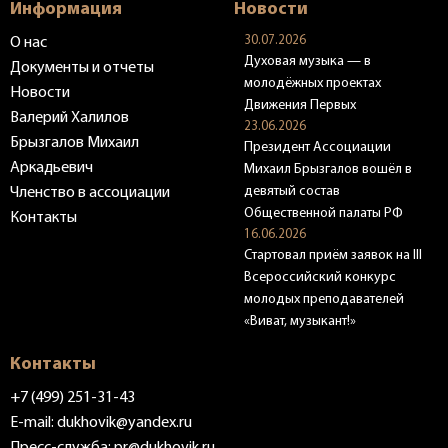
Информация
Новости
30.07.2026
О нас
Духовая музыка — в
Документы и отчеты
молодёжных проектах
Новости
Движения Первых
Валерий Халилов
23.06.2026
Брызгалов Михаил
Президент Ассоциации
Аркадьевич
Михаил Брызгалов вошёл в
девятый состав
Членство в ассоциации
Общественной палаты РФ
Контакты
16.06.2026
Стартовал приём заявок на III
Всероссийский конкурс
молодых преподавателей
«Виват, музыкант!»
Контакты
+7 (499) 251-31-43
E-mail:
dukhovik@yandex.ru
Пресс-служба:
pr@dukhovik.ru