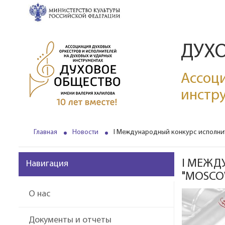
ДУХ
Ассоци
инстр
Главная
Новости
I Международный конкурс исполнит
I МЕЖД
Навигация
"MOSCO
О нас
Документы и отчеты