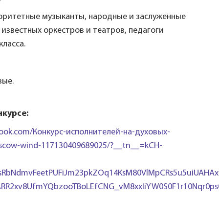
оритетные музыканты, народные и заслуженные
 известных оркестров и театров, педагоги
ласса.
вые.
нкурсе:
book.com/Конкурс-исполнителей-на-духовых-
scow-wind-117130409689025/?__tn__=kCH-
RbNdmvFeetPUFiJm23pkZOq14KsM80VlMpCRs5u5uiUAHAx
ARR2xv8UfmYQbzooTBoLEfCNG_vM8xxIiYW0S0F1r10Nqr0ps