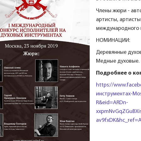
Члены жюри - авт
артисты, артисты
международного к
НОМИНАЦИИ:
Деревянные духо
Медные духовые.
Подробнее о ко
https://www.face
инструментах-Mo
R&eid=ARDn-
xxpmNvGqZGuBXis
av9fxDK&hc_ref=