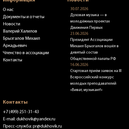
Информация
Новости
30.07.2026
О нас
Духовая музыка — в
Документы и отчеты
молодёжных проектах
Новости
Движения Первых
Валерий Халилов
23.06.2026
Брызгалов Михаил
Президент Ассоциации
Аркадьевич
Михаил Брызгалов вошёл в
девятый состав
Членство в ассоциации
Общественной палаты РФ
Контакты
16.06.2026
Стартовал приём заявок на III
Всероссийский конкурс
молодых преподавателей
«Виват, музыкант!»
Контакты
+7 (499) 251-31-43
E-mail:
dukhovik@yandex.ru
Пресс-служба:
pr@dukhovik.ru