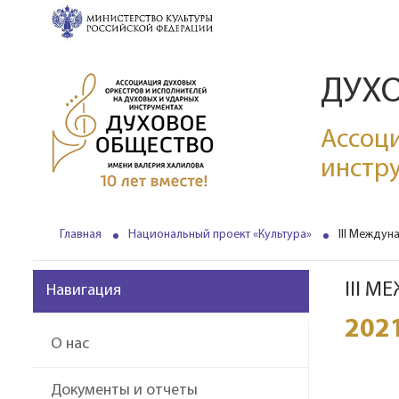
ДУХ
Ассоци
инстр
Главная
Национальный проект «Культура»
III Между
III 
Навигация
202
О нас
Документы и отчеты