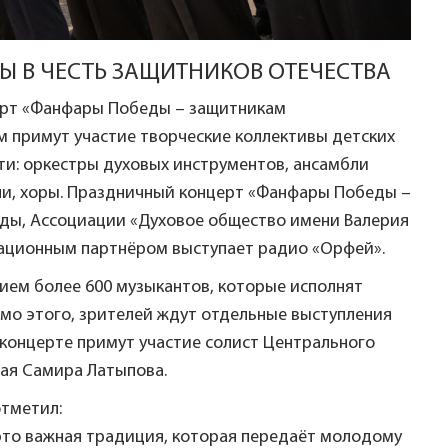
 В ЧЕСТЬ ЗАЩИТНИКОВ ОТЕЧЕСТВА
церт «Фанфары Победы – защитникам
м примут участие творческие коллективы детских
ти: оркестры духовых инструментов, ансамбли
ли, хоры. Праздничный концерт «Фанфары Победы –
еды, Ассоциации «Духовое общество имени Валерия
мационным партнёром выступает радио «Орфей».
тием более 600 музыкантов, которые исполнят
имо этого, зрителей ждут отдельные выступления
В концерте примут участие солист Центрального
щая Самира Латыпова.
отметил:
это важная традиция, которая передаёт молодому