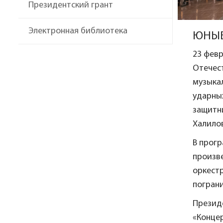
Президентский грант
Электронная библиотека
ЮНЫЕ
23 фев
Отечест
музыкал
ударны
защитн
Халило
В прогр
произве
оркестр
погран
Презид
«Конце