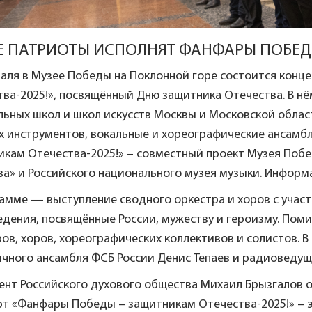
 ПАТРИОТЫ ИСПОЛНЯТ ФАНФАРЫ ПОБЕДЫ
раля в Музее Победы на Поклонной горе состоится кон
ва-2025!», посвящённый Дню защитника Отечества. В нё
ьных школ и школ искусств Москвы и Московской облас
х инструментов, вокальные и хореографические ансамб
икам Отечества-2025!» – совместный проект Музея Поб
ва» и Российского национального музея музыки. Инфор
амме — выступление сводного оркестра и хоров с учас
дения, посвящённые России, мужеству и героизму. Пом
ов, хоров, хореографических коллективов и солистов. 
ичного ансамбля ФСБ России Денис Тепаев и радиоведу
ент Российского духового общества Михаил Брызгалов 
рт «Фанфары Победы – защитникам Отечества-2025!» – 