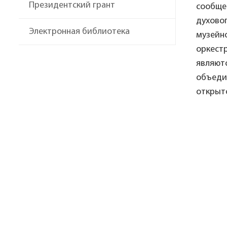
Президентский грант
сообщес
духовог
Электронная библиотека
музейно
оркестр
являют
объеди
открыто