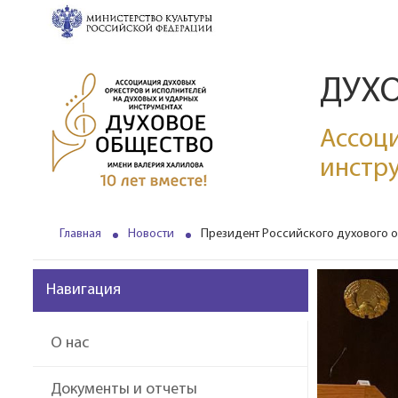
ДУХ
Ассоци
инстр
Главная
Новости
Президент Российского духового о
Навигация
О нас
Документы и отчеты