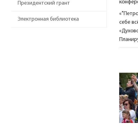
конфере
Президентский грант
«"Петр
Электронная библиотека
себе в
«Духов
Планиру