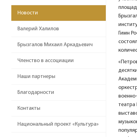
площад
Новости
Брызгал
инстит
Валерий Халилов
Гимн Ро
состоял
Брызгалов Михаил Аркадьевич
количес
Членство в ассоциации
«Петров
десятки
Наши партнеры
Академи
оркест
Благодарности
военно-
театра
Контакты
выставо
музыко
Национальный проект «Культура»
популяр