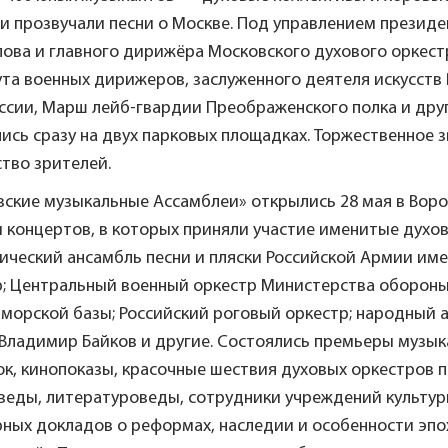
и прозвучали песни о Москве. Под управлением президе
ова и главного дирижёра Московского духового оркест
ута военных дирижеров, заслуженного деятеля искусст
ссии, Марш лейб-гвардии Преображенского полка и дру
ись сразу на двух парковых площадках. Торжественное
тво зрителей.
ские музыкальные Ассамблеи» открылись 28 мая в Ворон
 концертов, в которых приняли участие именитые духов
ческий ансамбль песни и пляски Российской Армии име
р; Центральный военный оркестр Министерства обороны
морской базы; Российский роговый оркестр; народный а
 Владимир Байков и другие. Состоялись премьеры музы
к, кинопоказы, красочные шествия духовых оркестров п
веды, литературоведы, сотрудники учреждений культур
ных докладов о реформах, наследии и особенности эпо