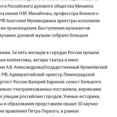
нта Российского духового общества Михаила
ра имени Н.М. Михайлова, профессора Военного
в РФ Анатолия Мухамеджана оркестры исполнили
гие произведения. Выступления музыкантов
 звучание духовой музыки собрало большое
еже. За пять месяцев в городах России прошли
ые коллективы, актеры театра и кино:
ни А.В. Александрова;Государственный Кремлёвский
 РФ; Адмиралтейский оркестр Ленинградской
ртист России Валерий Баринов; солист Большого
кально-театрализованных постановок, вернисажи
о улицам российских городов. Ученые-историки,
ы и образования представили свыше 30 научно-
хи правления Петра Первого, в рамках