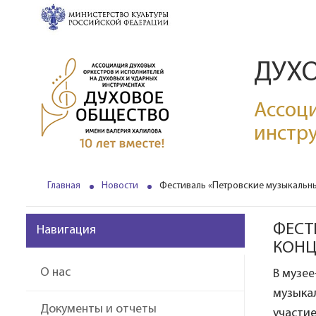
ДУХ
Ассоци
инстр
Главная
Новости
Фестиваль «Петровские музыкальны
ФЕСТ
Навигация
КОНЦ
О нас
В музее
музыкал
Документы и отчеты
участие