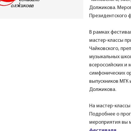
Должикова. Меро
Президентского ф
В рамках фестива
мастер-классы пр
Чайковского, пре
музыкальных школ
всероссийских и 
симфонических ор
выпускников МГК 
Должикова.
На мастер-классы
Подробнее о прог
мероприятия вы 
фестиваля