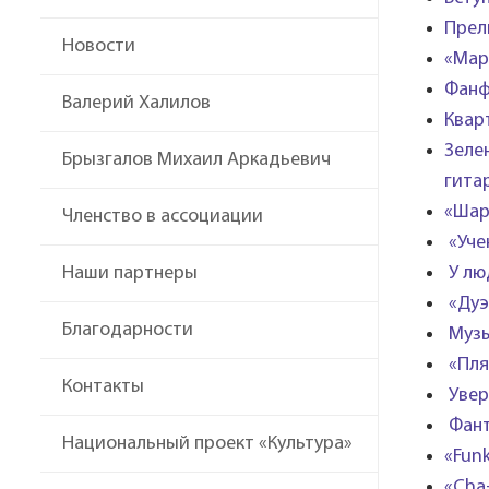
Прел
Новости
«Мар
Фанфа
Валерий Халилов
Квар
Зеле
Брызгалов Михаил Аркадьевич
гита
«Шар
Членство в ассоциации
«Уче
Наши партнеры
У лю
«Дуэ
Благодарности
Музы
«Пля
Контакты
Увер
Фант
Национальный проект «Культура»
«Fun
«Cha