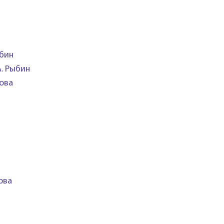
ыбин
А. Рыбин
рова
ова