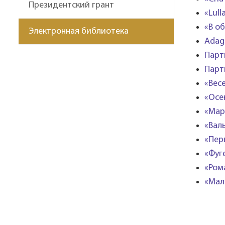
Президентский грант
«Lul
«В о
Электронная библиотека
Adag
Парти
Парти
«Вес
«Осе
«Мар
«Вал
«Пер
«Фуг
«Ром
«Мал