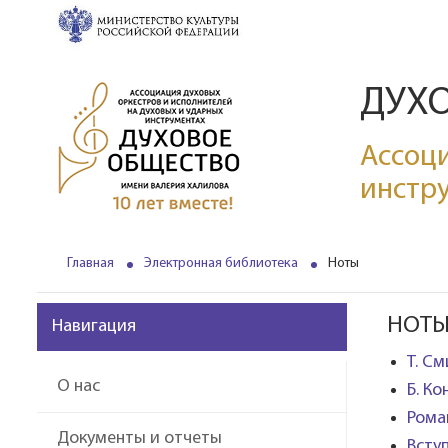
ДУХ
Ассоци
инстр
Главная
Электронная библиотека
Ноты
НОТ
Навигация
Т. С
О нас
Б. Ко
Рома
Документы и отчеты
Всту