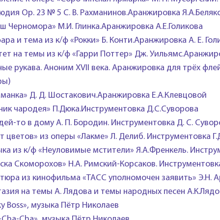
юдия Ор. 23 № 5 С. В. Рахманинов.Аранжировка Я.А.Беляк
ш Черномора» М.И. Глинка.Аранжировка А.Е.Голикова
ра и тема из к/ф «Рокки» Б. Конти.Аранжировка А. Е. Гол
тет на темы из к/ф «Гарри Поттер» Дж. Уильямс.Аранжир
ные рукава. Аноним XVII века. Аранжировка для трёх флей
ры)
манка» Д. Д. Шостакович.Аранжировка Е.А.Клевцовой
ник чародея» П.Дюка.Инструментовка Д.С.Суворова
дей-то в дому А. П. Бородин. Инструментовка Д. С. Суво
т цветов» из оперы «Лакме» Л. Делиб. Инструментовка Г
ка из к/ф «Неуловимые мстители» Я.А.Френкель. Инстру
ска Скоморохов» Н.А. Римский-Корсаков. Инструментовка
тюра из кинофильма «ТАСС уполномочен заявить» Э.Н. А
азия на темы А. Лядова и темы народных песен А.К.Лядо
ky Boss», музыка Пётр Николаев
-Cha-Cha», музыка Пётр Николаев