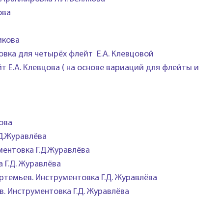
ова
икова
овка для четырёх флейт Е.А. Клевцовой
т Е.А. Клевцова ( на основе вариаций для флейты и
рова
.Д.Журавлёва
ментовка Г.Д.Журавлёва
 Г.Д. Журавлёва
ртемьев. Инструментовка Г.Д. Журавлёва
в.
Инструментовка Г.Д. Журавлёва