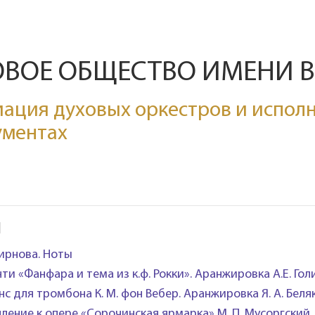
ОВОЕ ОБЩЕСТВО ИМЕНИ 
ация духовых оркестров и исполн
ументах
Ы
мирнова. Ноты
нти «Фанфара и тема из к.ф. Рокки». Аранжировка А.Е. Гол
нс для тромбона К. М. фон Вебер. Аранжировка Я. А. Беля
пление к опере «Сорочинская ярмарка» М. П. Мусоргский.