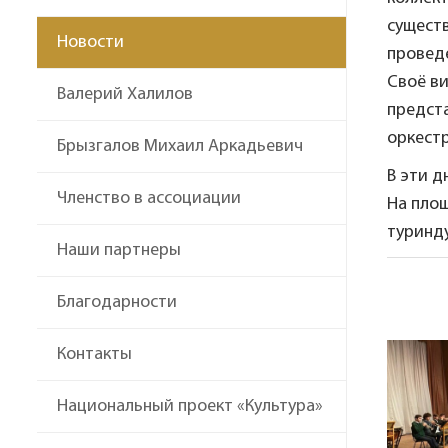
существ
Новости
проведе
Своё в
Валерий Халилов
предст
оркестр
Брызгалов Михаил Аркадьевич
В эти д
Членство в ассоциации
На пло
туринду
Наши партнеры
Благодарности
Контакты
Национальный проект «Культура»