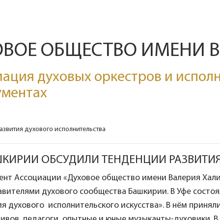
ОВОЕ ОБЩЕСТВО ИМЕНИ 
ация духовых оркестров и исполн
ументах
звития духового исполнительства
ШКИРИИ ОБСУДИЛИ ТЕНДЕНЦИИ РАЗВИТИ
ент Ассоциации «Духовое общество имени Валерия Хали
авителями духового сообщества Башкирии. В Уфе состо
я духового исполнительского искусства». В нём приня
ивов, педагоги, опытные и юные музыканты-духовики. В