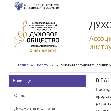
ДУХ
Ассоци
инстр
Главная
Новости
В Башкирии обсудили тенденции ра
В БА
Навигация
Презид
О нас
предст
развити
Документы и отчеты
коллект